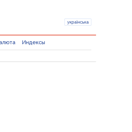
українська
алюта
Индексы