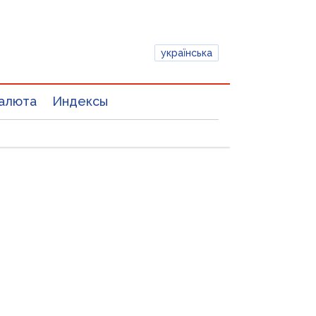
українська
алюта
Индексы