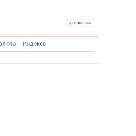
українська
алюта
Индексы