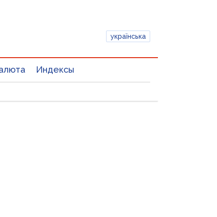
українська
алюта
Индексы