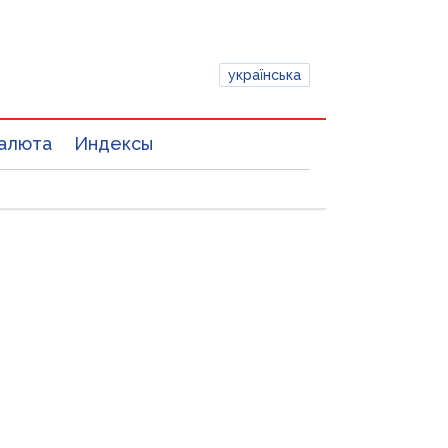
українська
алюта
Индексы