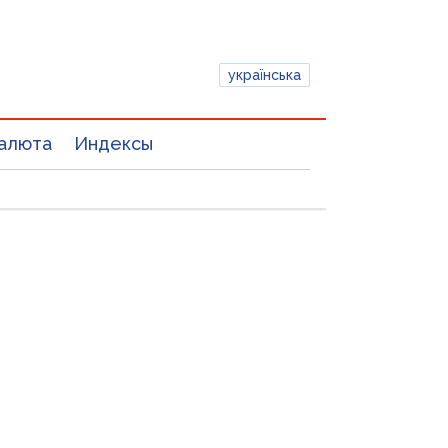
українська
алюта
Индексы