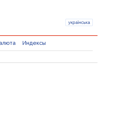
українська
алюта
Индексы