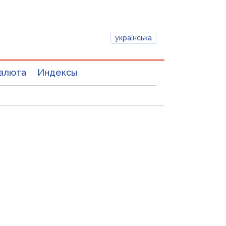
українська
алюта
Индексы