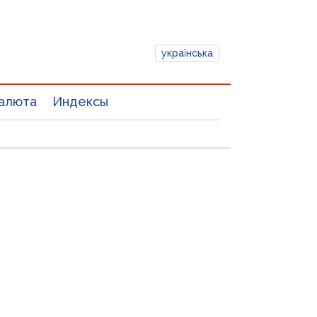
українська
алюта
Индексы