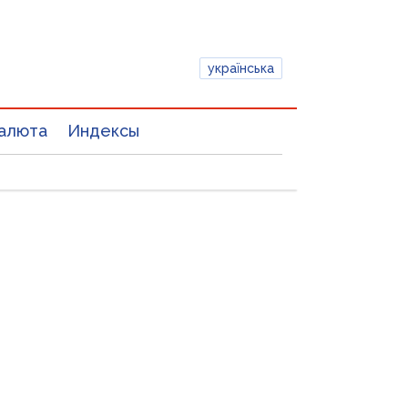
українська
алюта
Индексы