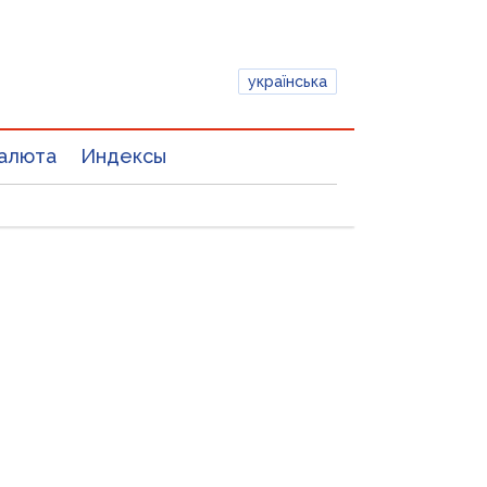
українська
алюта
Индексы