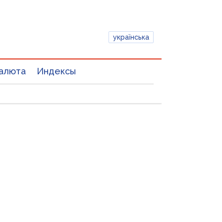
українська
алюта
Индексы