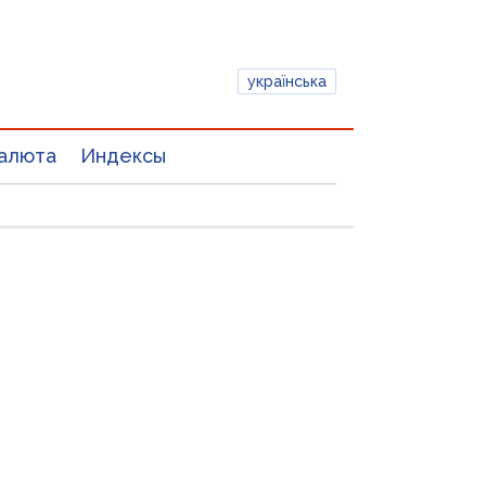
українська
алюта
Индексы