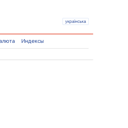
українська
алюта
Индексы