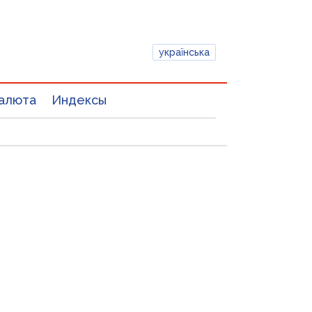
українська
алюта
Индексы