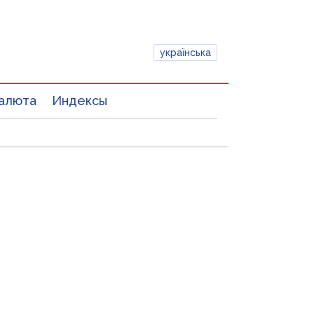
українська
алюта
Индексы