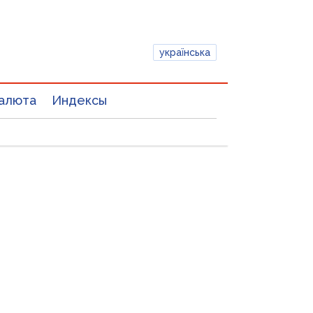
українська
алюта
Индексы