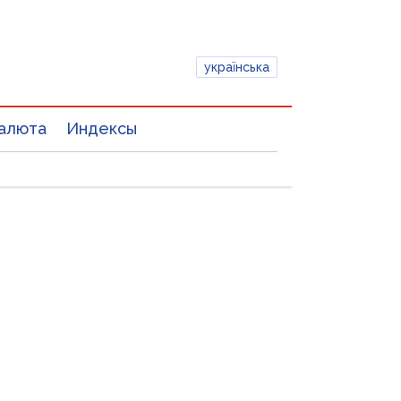
українська
алюта
Индексы