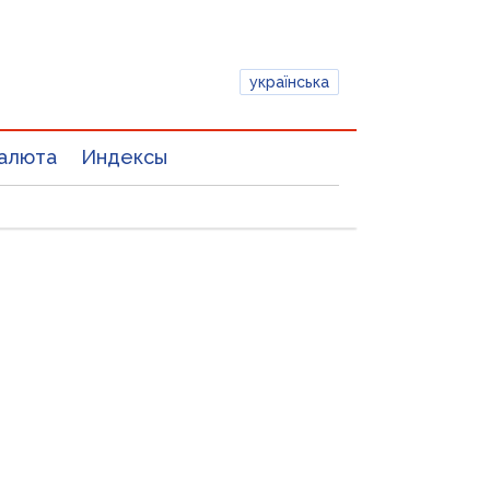
українська
алюта
Индексы