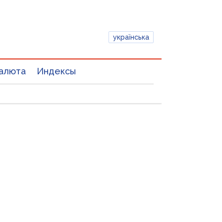
українська
алюта
Индексы