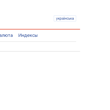
українська
алюта
Индексы