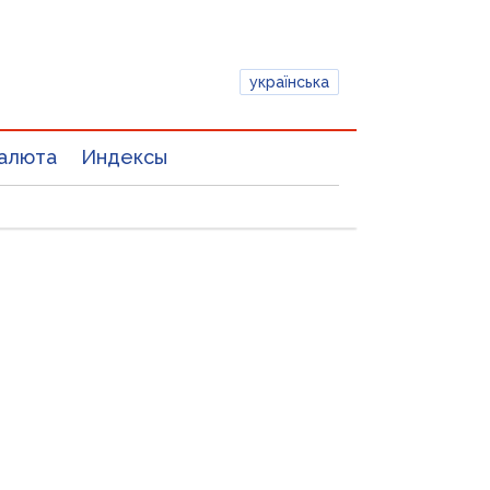
українська
алюта
Индексы