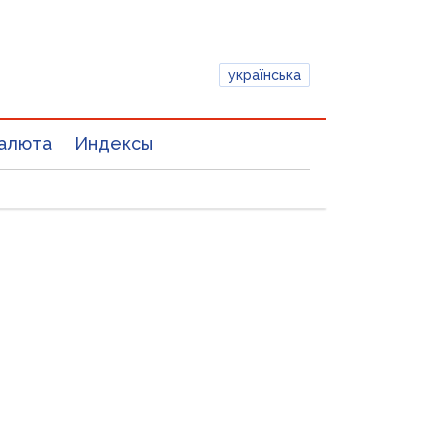
українська
алюта
Индексы