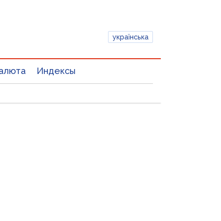
українська
алюта
Индексы