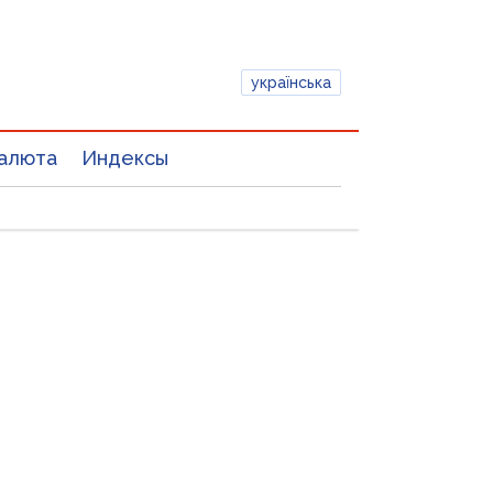
українська
алюта
Индексы