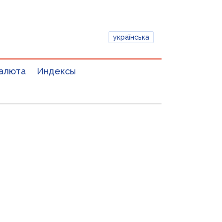
українська
алюта
Индексы