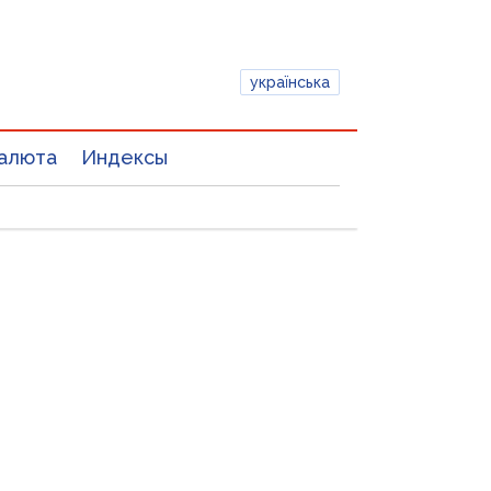
українська
алюта
Индексы