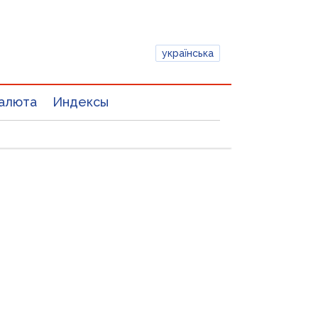
українська
алюта
Индексы