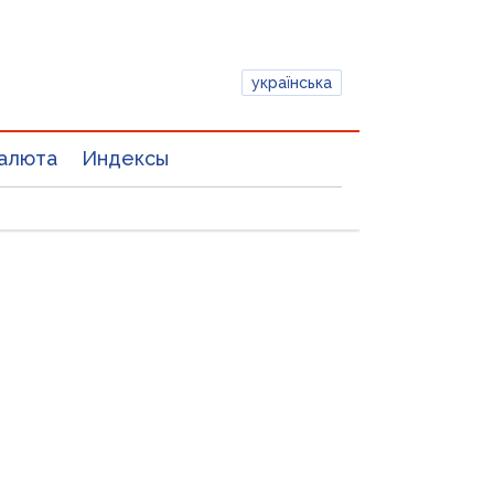
українська
алюта
Индексы