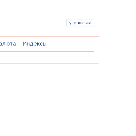
українська
алюта
Индексы