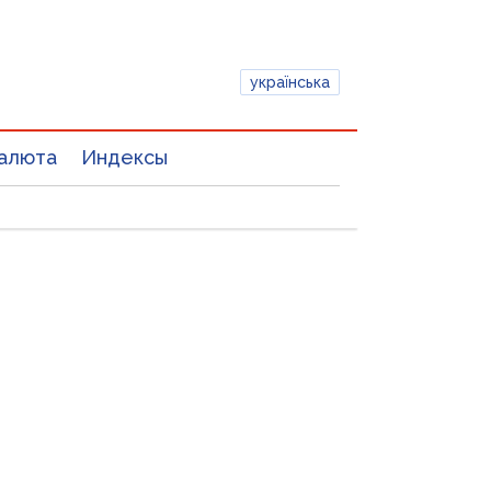
українська
алюта
Индексы