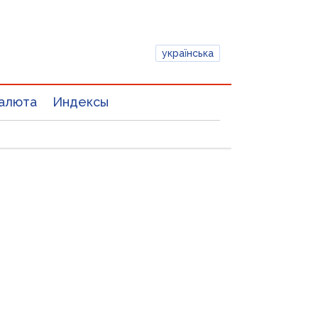
українська
алюта
Индексы