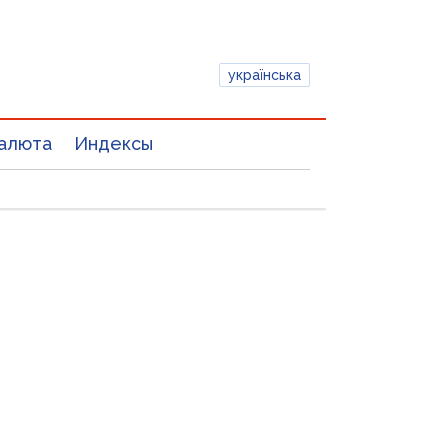
українська
алюта
Индексы