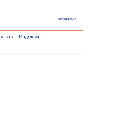
українська
алюта
Индексы