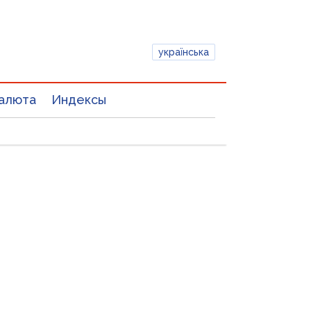
українська
алюта
Индексы