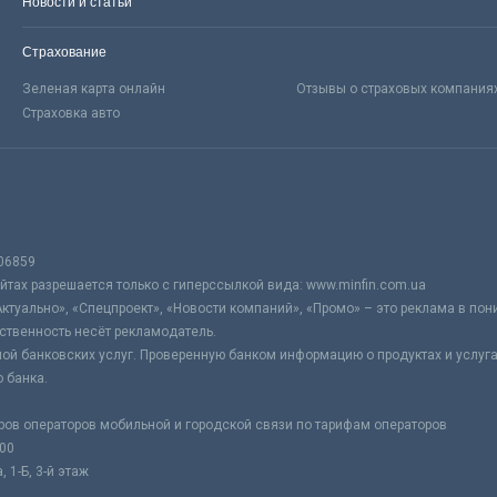
Новости и статьи
Страхование
Зеленая карта онлайн
Отзывы о страховых компания
Страховка авто
06859
тах разрешается только с гиперссылкой вида: www.minfin.com.ua
Актуально», «Спецпроект», «Новости компаний», «Промо» – это реклама в по
ственность несёт рекламодатель.
ой банковских услуг. Проверенную банком информацию о продуктах и услуг
 банка.
ров операторов мобильной и городской связи по тарифам операторов
:00
 1-Б, 3-й этаж