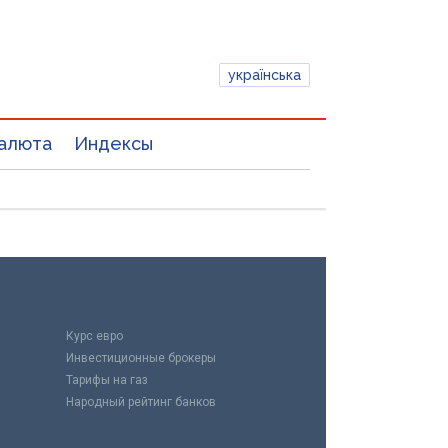
українська
алюта
Индексы
Курс евро
Инвестиционные брокеры
Тарифы на газ
Народный рейтинг банков