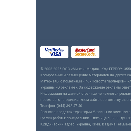
© 2008-2026 ООО «МинфинМедиа». Код ЕГРПОУ: 355
Копирование и размещение материалов на других сай
Материалы с пометками «Р», «Новости партнёров», «
Украины «О рекламе». За содержание рекламы ответ
Информация на данной странице не является реклам
посмотреть на официальном сайте соответствующего
Телефон: (044) 392-47-40
Звонок в пределах территории Украины со всех номе
График работы: понедельник – пятница с 09:00 до 18
Юридический адрес: Украина, Киев, Вадима Гетьмана,