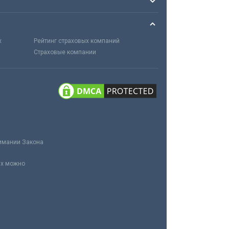
х
Рейтинг страховых компаний
Страховые компании
нимании Закона
ах можно