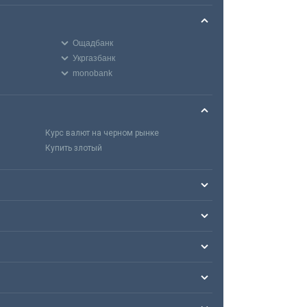
Ощадбанк
Укргазбанк
monobank
Курс валют на черном рынке
Купить злотый