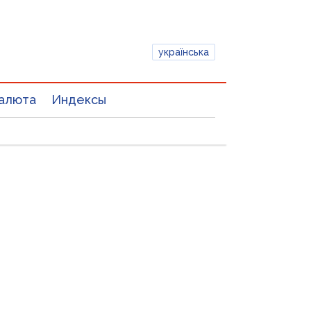
українська
алюта
Индексы