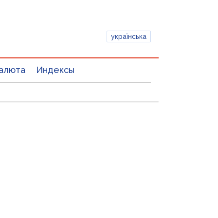
українська
алюта
Индексы