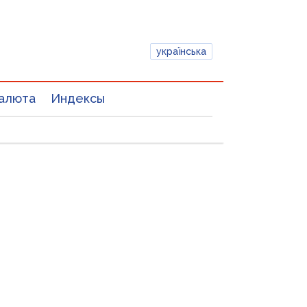
українська
алюта
Индексы