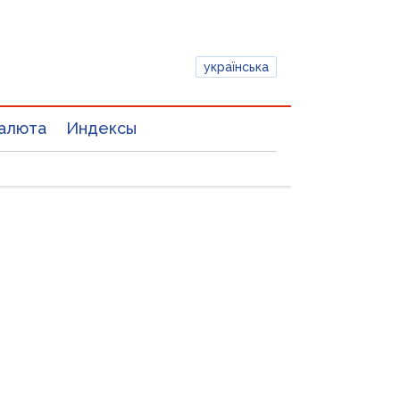
українська
алюта
Индексы