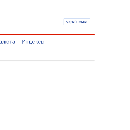
українська
алюта
Индексы