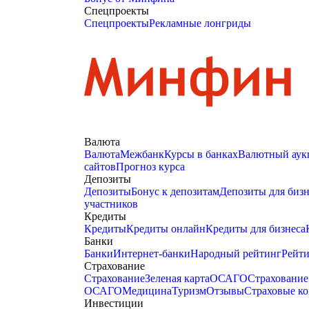
Спецпроекты
Спецпроекты
Рекламные лонгриды
Валюта
Валюта
Межбанк
Курсы в банках
Валютный аук
сайтов
Прогноз курса
Депозиты
Депозиты
Бонус к депозитам
Депозиты для бизн
участников
Кредиты
Кредиты
Кредиты онлайн
Кредиты для бизнеса
Банки
Банки
Интернет-банки
Народный рейтинг
Рейти
Страхование
Страхование
Зеленая карта
ОСАГО
Страхование
ОСАГО
Медицина
Туризм
Отзывы
Страховые к
Инвестиции