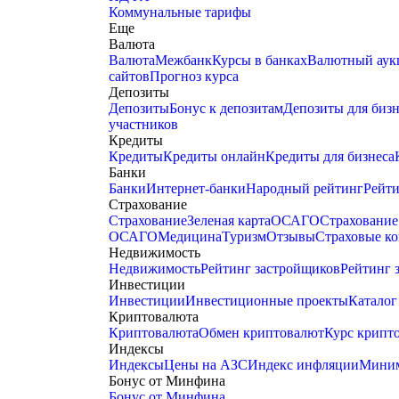
Коммунальные тарифы
Еще
Валюта
Валюта
Межбанк
Курсы в банках
Валютный аук
сайтов
Прогноз курса
Депозиты
Депозиты
Бонус к депозитам
Депозиты для бизн
участников
Кредиты
Кредиты
Кредиты онлайн
Кредиты для бизнеса
Банки
Банки
Интернет-банки
Народный рейтинг
Рейти
Страхование
Страхование
Зеленая карта
ОСАГО
Страхование
ОСАГО
Медицина
Туризм
Отзывы
Страховые к
Недвижимость
Недвижимость
Рейтинг застройщиков
Рейтинг 
Инвестиции
Инвестиции
Инвестиционные проекты
Каталог
Криптовалюта
Криптовалюта
Обмен криптовалют
Курс крипт
Индексы
Индексы
Цены на АЗС
Индекс инфляции
Миним
Бонус от Минфина
Бонус от Минфина