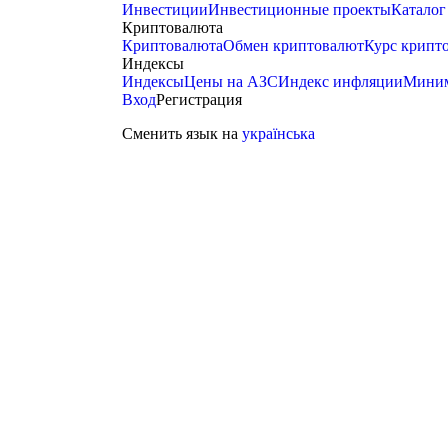
Инвестиции
Инвестиционные проекты
Каталог
Криптовалюта
Криптовалюта
Обмен криптовалют
Курс крипт
Индексы
Индексы
Цены на АЗС
Индекс инфляции
Миним
Вход
Регистрация
Сменить язык на
українська