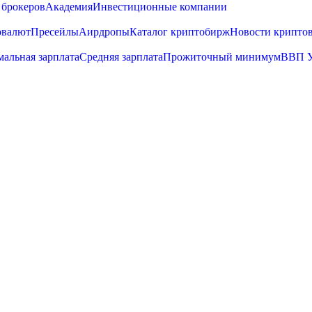
 брокеров
Академия
Инвестиционные компании
овалют
Пресейлы
Аирдропы
Каталог криптобирж
Новости крипто
альная зарплата
Средняя зарплата
Прожиточный минимум
ВВП 