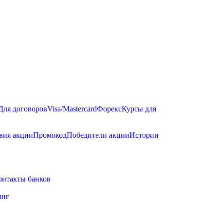
Для договоров
Visa/Mastercard
Форекс
Курсы для
вия акции
Промокод
Победители акции
Истории
онтакты банков
инг