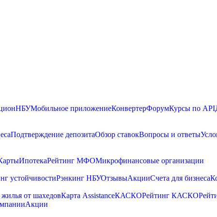
цион
НБУ
Мобильное приложение
Конвертер
Форум
Курсы по API
еса
Подтверждение депозита
Обзор ставок
Вопросы и ответы
Усло
Карты
Ипотека
Рейтинг МФО
Микрофинансовые организации
нг устойчивости
Рэнкинг НБУ
Отзывы
Акции
Счета для бизнеса
К
 жилья от шахедов
Карта Assistance
КАСКО
Рейтинг КАСКО
Рейт
омпании
Акции