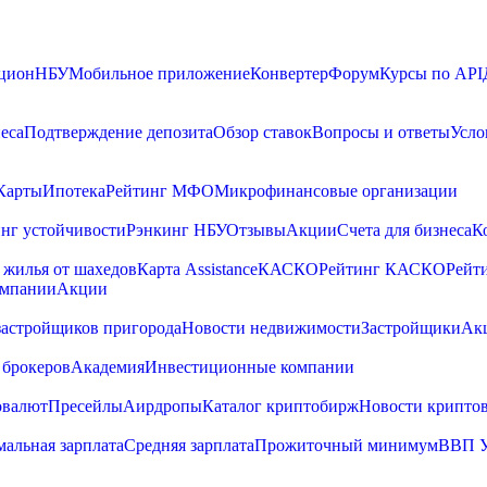
цион
НБУ
Мобильное приложение
Конвертер
Форум
Курсы по API
еса
Подтверждение депозита
Обзор ставок
Вопросы и ответы
Усло
Карты
Ипотека
Рейтинг МФО
Микрофинансовые организации
нг устойчивости
Рэнкинг НБУ
Отзывы
Акции
Счета для бизнеса
К
 жилья от шахедов
Карта Assistance
КАСКО
Рейтинг КАСКО
Рейт
омпании
Акции
застройщиков пригорода
Новости недвижимости
Застройщики
Ак
 брокеров
Академия
Инвестиционные компании
овалют
Пресейлы
Аирдропы
Каталог криптобирж
Новости крипто
альная зарплата
Средняя зарплата
Прожиточный минимум
ВВП 