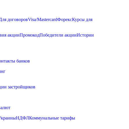
Для договоров
Visa/Mastercard
Форекс
Курсы для
вия акции
Промокод
Победители акции
Истории
онтакты банков
инг
ции застройщиков
валют
Украины
НДФЛ
Коммунальные тарифы