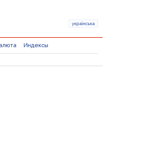
українська
алюта
Индексы