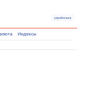
українська
алюта
Индексы