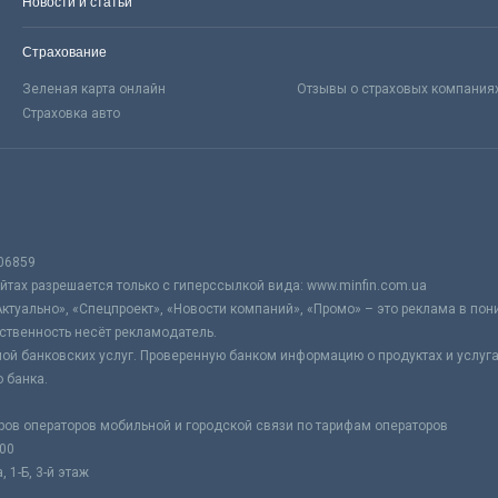
Новости и статьи
Страхование
Зеленая карта онлайн
Отзывы о страховых компания
Страховка авто
06859
тах разрешается только с гиперссылкой вида: www.minfin.com.ua
Актуально», «Спецпроект», «Новости компаний», «Промо» – это реклама в по
ственность несёт рекламодатель.
ой банковских услуг. Проверенную банком информацию о продуктах и услуг
 банка.
ров операторов мобильной и городской связи по тарифам операторов
:00
 1-Б, 3-й этаж