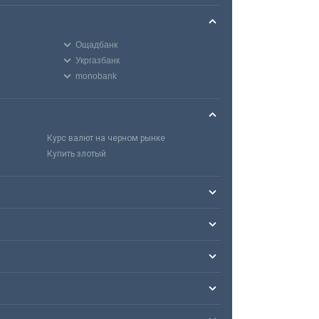
Ощадбанк
Укргазбанк
monobank
Курс валют на черном рынке
Купить злотый