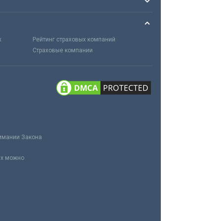
х
Рейтинг страховых компаний
Страховые компании
нимании Закона
ах можно