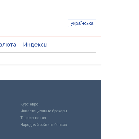
українська
алюта
Индексы
Курс евро
Инвестиционные брокеры
Тарифы на газ
Народный рейтинг банков