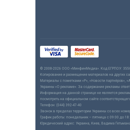
© 2008-2026 ООО «МинфинМедиа». Код ЕГРПОУ: 355
Копирование и размещение материалов на других сай
Материалы с пометками «Р», «Новости партнёров», «
Украины «О рекламе». За содержание рекламы ответ
Информация на данной странице не является реклам
посмотреть на официальном сайте соответствующего
Телефон: (044) 392-47-40
Звонок в пределах территории Украины со всех номе
График работы: понедельник – пятница с 09:00 до 18
Юридический адрес: Украина, Киев, Вадима Гетьмана,