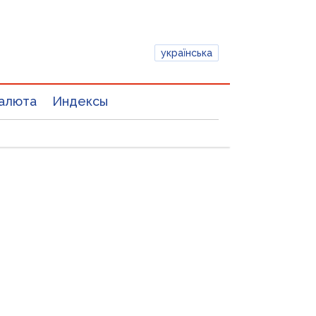
українська
алюта
Индексы