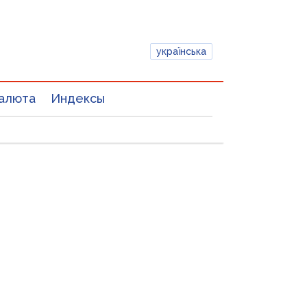
українська
алюта
Индексы