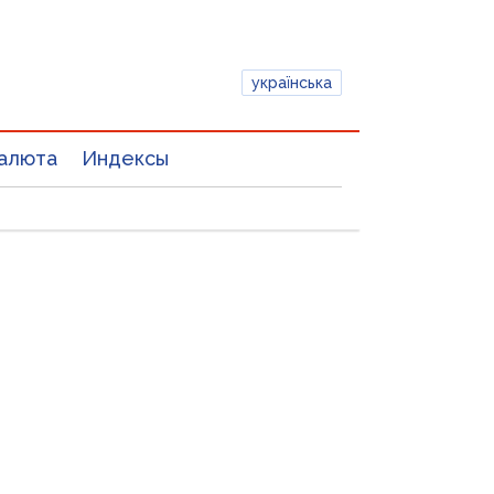
українська
алюта
Индексы