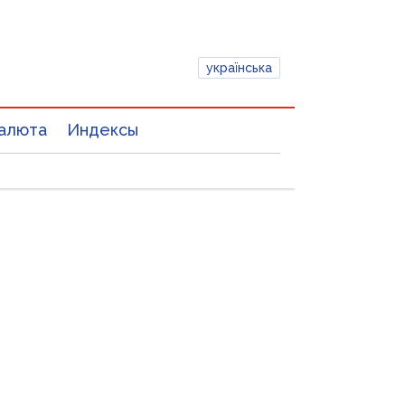
українська
алюта
Индексы