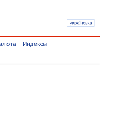
українська
алюта
Индексы